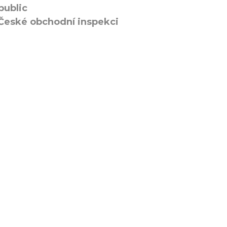
public
 České obchodní inspekci