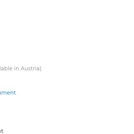
able in Austria)
ument
nt