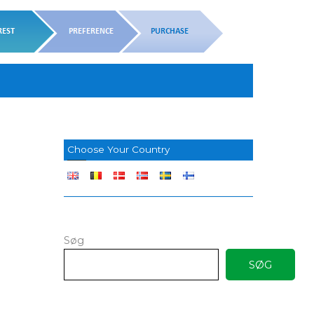
Choose Your Country
Søg
SØG