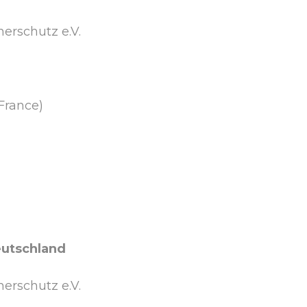
erschutz e.V.
France)
eutschland
erschutz e.V.