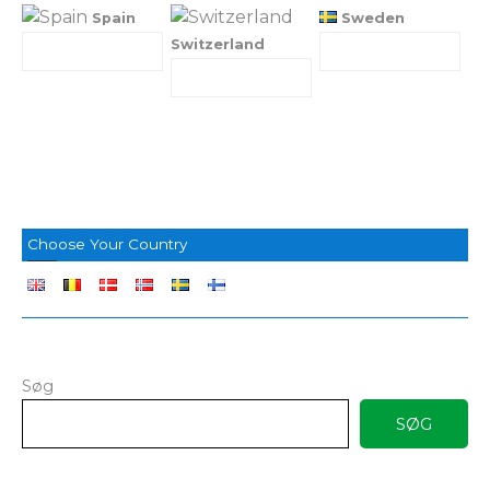
Spain
Sweden
Switzerland
Choose Your Country
Søg
SØG