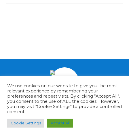
We use cookies on our website to give you the most
relevant experience by remembering your
preferences and repeat visits. By clicking “Accept All”,
you consent to the use of ALL the cookies. However,
About us
Contact
Privacy policy
|
|
you may visit "Cookie Settings" to provide a controlled
consent.
The Shopping Assistant
Cookie Settings
Accept All
Copyright © 2007 - 2025